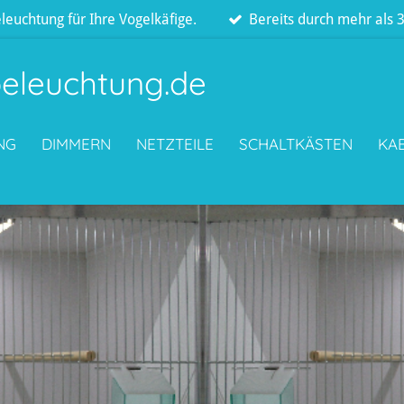
leuchtung für Ihre Vogelkäfige.
Bereits durch mehr als
eleuchtung.de
NG
DIMMERN
NETZTEILE
SCHALTKÄSTEN
KA