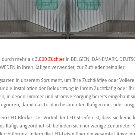
s durch mehr als
3.0
0
0 Züchter
in BELGIEN, DÄNEMARK, DEUTSC
N in ihren Käfigen verwendet, zur Zufriedenheit aller.
arten in unserem Sortiment, um Ihre Zuchtkäfige oder Voliere
ür die
Installation
der Beleuchtung in Ihrem Zuchtkäfig oder Ihrer
ssen, in denen Dimmer und Stromversorgung bereits eingebaut s
tegrieren, damit das Licht in bestimmten Käfigen ein- oder aus
kein LED-Blöcke. Der Vorteil der LED-Streifen ist, dass Sie keine
es Käfigs angeordnet ist, befinden sich nur wenige Zentimeter 
durchführung. Indem die LED-Leiste über die gesamte Länge leu