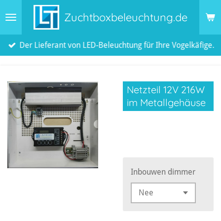
Zum
Zuchtboxbeleuchtung.de
Hauptinhalt
springen
Der Lieferant von LED-Beleuchtung für Ihre Vogelkäfige.
Netzteil 12V 216W
im Metallgehäuse
105,00 €
Inbouwen dimmer