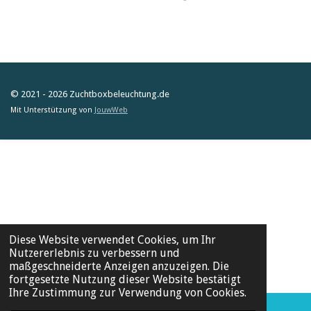
e
e
e
e
i
i
i
i
l
l
l
l
e
e
e
e
n
n
n
n
© 2021 - 2026 Zuchtboxbeleuchtung.de
Mit Unterstützung von
JouwWeb
Diese Website verwendet Cookies, um Ihr
Nutzererlebnis zu verbessern und
maßgeschneiderte Anzeigen anzuzeigen. Die
fortgesetzte Nutzung dieser Website bestätigt
Ihre Zustimmung zur Verwendung von Cookies.