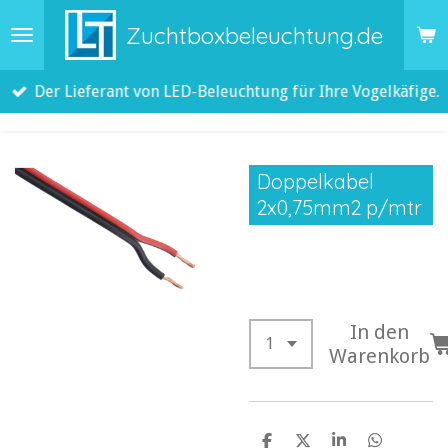
Zum
Zuchtboxbeleuchtung.de
Hauptinhalt
springen
Der Lieferant von LED-Beleuchtung für Ihre Vogelkäfige.
Doppelkabel
2x0,75mm2 p/mtr
0,70 €
In den
Warenkorb
T
T
T
T